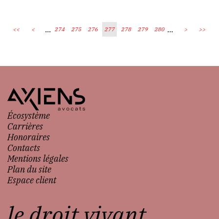
...
...
<<
<
274
275
276
277
278
279
280
>
>>
Écosystème
Carrières
Honoraires
Contacts
Mentions légales
Plan du site
Espace client
le droit vivant