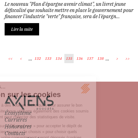
Le nouveau "Plan d'épargne avenir climat", un livret jeune
défiscalisé que souhaite mettre en place le gouvernement pour
financer l'industrie "verte" française, sera de l'épargn...
Lire la suite
...
...
<<
<
132
133
134
135
136
137
138
>
>>
Écosystème
Carrières
Honoraires
Contacts