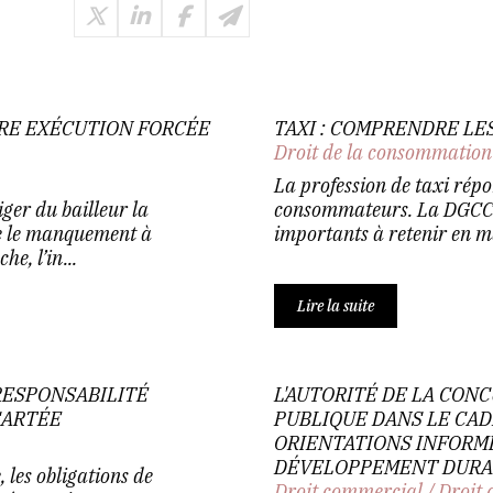
RE EXÉCUTION FORCÉE
TAXI : COMPRENDRE LE
Droit de la consommation
La profession de taxi répo
ger du bailleur la
consommateurs. La DGCCRF
ue le manquement à
importants à retenir en mat
e, l’in...
Lire la suite
RESPONSABILITÉ
L'AUTORITÉ DE LA CO
CARTÉE
PUBLIQUE DANS LE CAD
ORIENTATIONS INFORM
DÉVELOPPEMENT DURA
les obligations de
Droit commercial
/
Droit 