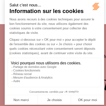
Écosystème
Carrières
Honoraires
Contacts
Me
le droit 