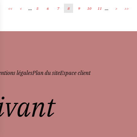
...
...
<<
<
5
6
7
8
9
10
11
>
>>
ntions légales
Plan du site
Espace client
vivant