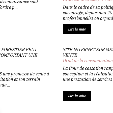
 méconnaissance sont
ordre p...
Dans le cadre de sa politiq
encourage, depuis mai 2024
professionnelles ou organ
Lire la suite
 FORESTIER PEUT
SITE INTERNET SUR MES
 COMPORTANT UNE
VENTE
Droit de la consommation
La Cour de cassation rapp
 une promesse de vente à
conception et la réalisatio
tation et son terrain
une prestation de services 
ada...
Lire la suite