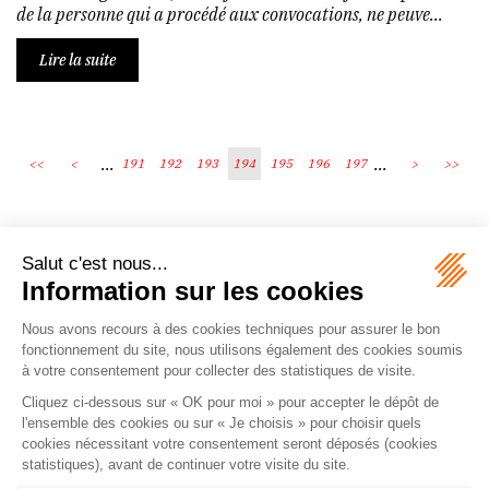
de la personne qui a procédé aux convocations, ne peuve...
Lire la suite
...
...
<<
<
191
192
193
194
195
196
197
>
>>
Écosystème
Carrières
Honoraires
Contacts
Mentions légales
Plan du site