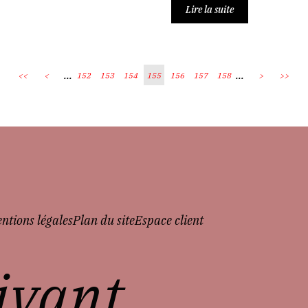
Lire la suite
...
...
<<
<
152
153
154
155
156
157
158
>
>>
ntions légales
Plan du site
Espace client
vivant