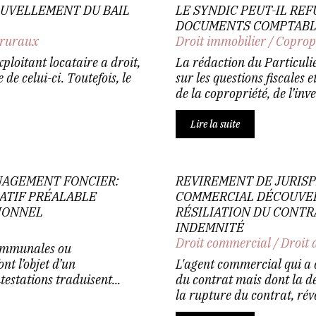
OUVELLEMENT DU BAIL
LE SYNDIC PEUT-IL RE
DOCUMENTS COMPTABLE
 ruraux
Droit immobilier
/
Coprop
xploitant locataire a droit,
La rédaction du Particuli
e celui-ci. Toutefois, le
sur les questions fiscales 
de la copropriété, de l’inve
Lire la suite
NAGEMENT FONCIER:
REVIREMENT DE JURISP
ATIF PRÉALABLE
COMMERCIAL DÉCOUVER
TIONNEL
RÉSILIATION DU CONTRA
INDEMNITÉ
Droit commercial
/
Droit 
Communales ou
t l’objet d’un
L'agent commercial qui a 
estations traduisent...
du contrat mais dont la d
la rupture du contrat, révé