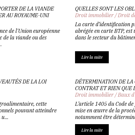
PORTER DE LA VIANDE
QUELLES SONT LES OBLI
ER AU ROYAUME-UNI
Droit immobilier
/
Droit d
La carte d’identification 
ance de l'Union européenne
abrégée en carte BTP, est
 de la viande ou des
dans le secteur du bâtimen
.
Lire la suite
VEAUTÉS DE LA LOI
DÉTERMINATION DE LA 
CONTRAT ET RIEN QUE 
Droit immobilier
/
Baux d
groalimentaire, cette
L’article 1405 du Code de 
ionnels pouvant atteindre
mise en œuvre de la procéd
u...
notamment être déterminée
Lire la suite