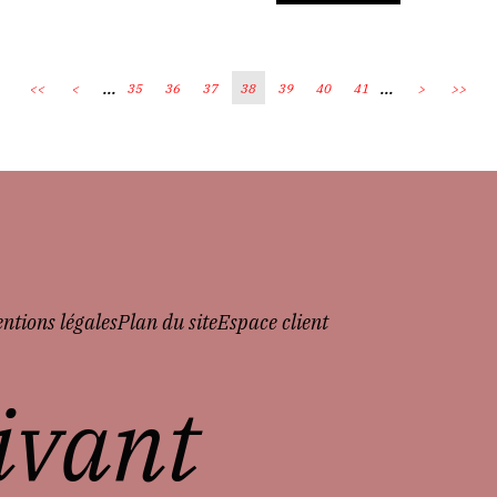
...
...
<<
<
35
36
37
38
39
40
41
>
>>
ntions légales
Plan du site
Espace client
vivant