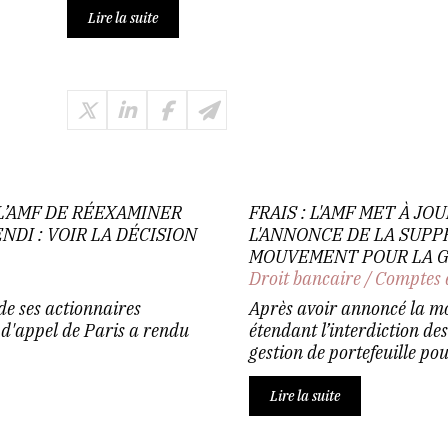
Lire la suite
 L’AMF DE RÉEXAMINER
FRAIS : L'AMF MET À JO
NDI : VOIR LA DÉCISION
L'ANNONCE DE LA SUPP
MOUVEMENT POUR LA G
Droit bancaire
/
Comptes 
 de ses actionnaires
Après avoir annoncé la mo
 d'appel de Paris a rendu
étendant l’interdiction d
gestion de portefeuille pour
Lire la suite