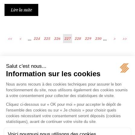
Lire la suite
...
...
<<
<
224
225
226
227
228
229
230
>
>>
Écosystème
Carrières
Honoraires
Contacts
Mentions légales
Plan du site
Espace client