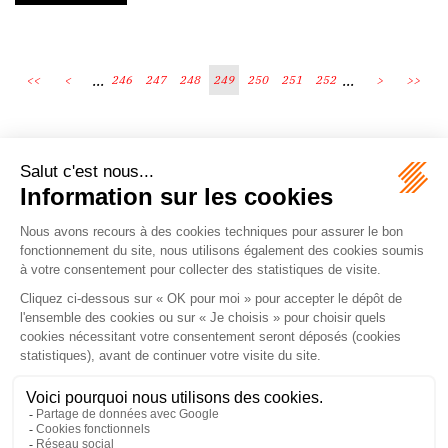
...
...
<<
<
246
247
248
249
250
251
252
>
>>
Écosystème
Carrières
Honoraires
Contacts
Mentions légales
Plan du site
Espace client