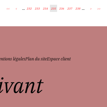
...
...
<<
<
232
233
234
235
236
237
238
>
>>
ntions légales
Plan du site
Espace client
vivant