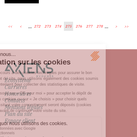
...
...
<<
<
272
273
274
275
276
277
278
>
>>
Écosystème
Carrières
Honoraires
Contacts
Mentions légales
Plan du site
Espace client