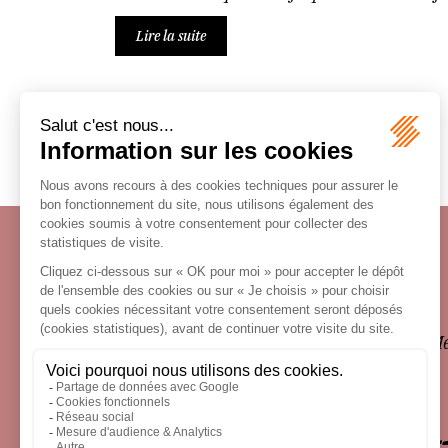
Lire la suite
Écosystème
Carrières
Honoraires
Contacts
Me