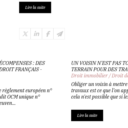
Lire la suite
ÉCOMPENSES : DES
UN VOISIN N'EST PAS 
DROIT FRANÇAIS -
TERRAIN POUR DES TR
Droit immobilier
/
Droit d
Obliger un voisin à mettre
Le règlement européen n°
travaux est ce que l'on app
 dit OCM unique n°
cela n'est possible que si le
uven...
Lire la suite