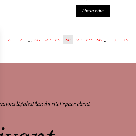
Lire la suite
...
...
<<
<
239
240
241
242
243
244
245
>
>>
ntions légales
Plan du site
Espace client