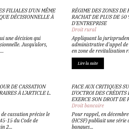
ES FILIALES D’UN MÊME
RÉGIME DES ZONES DE 
IQUE DÉCISIONNELLE À
RACHAT DE PLUS DE 50 
D'ENTREPRISE
Droit rural
ui une décision qui
Appliquant la jurisprudenc
ionnelle. Jusqu’alors,
administrative d'appel de
..
en zone de revitalisation r
Lire la suite
COUR DE CASSATION
FACE AUX CRITIQUES S
AIRES À L’ARTICLE L.
D’OCTROI DES CRÉDITS
EXERCE SON DROIT DE
Droit bancaire
de cassation précise le
Pour rappel, en décembre 2
 145-15 du Code de
(HCSF) publiait une série
n 2...
banques...