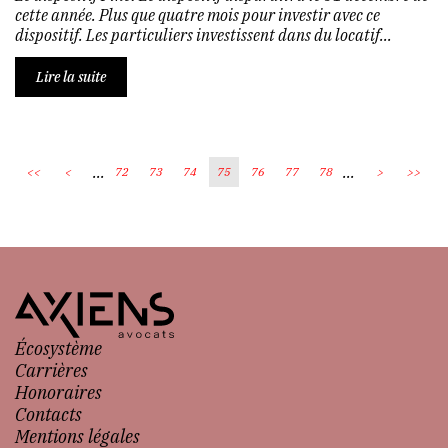
cette année. Plus que quatre mois pour investir avec ce
dispositif. Les particuliers investissent dans du locatif...
Lire la suite
...
...
<<
<
72
73
74
75
76
77
78
>
>>
Écosystème
Carrières
Honoraires
Contacts
Mentions légales