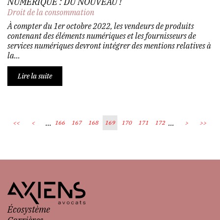
NUMÉRIQUE : DU NOUVEAU !
Droit de la consommation
À compter du 1er octobre 2022, les vendeurs de produits
contenant des éléments numériques et les fournisseurs de
services numériques devront intégrer des mentions relatives à
la...
Lire la suite
...
...
<<
<
166
167
168
169
170
171
172
>
>>
Écosystème