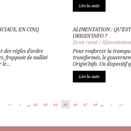
Lire la suite
CIAUX, EN CINQ
ALIMENTATION : QU’ES
ORIGIN’INFO ?
Droit rural
/
Alimentatio
 des règles d’ordre
Pour renforcer la transpar
es, frappant de nullité
transformés, le gouvernem
le...
Origin’Info. Un dispositi
Lire la suite
...
...
<<
<
62
63
64
65
66
67
68
>
>>