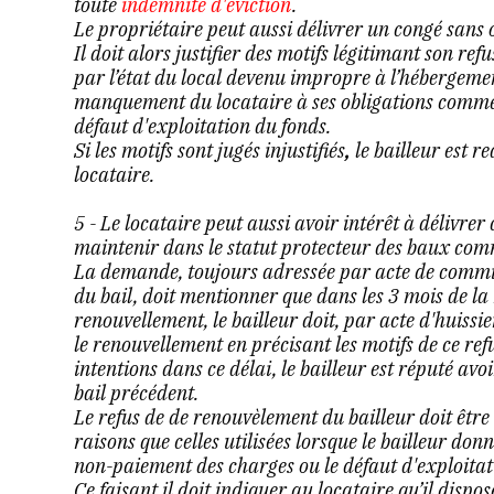
toute
indemnité d'éviction
.
Le propriétaire peut aussi délivrer un congé sans 
Il doit alors justifier des motifs légitimant son re
par l’état du local devenu impropre à l’hébergemen
manquement du locataire à ses obligations comme
défaut d'exploitation du fonds.
Si les motifs sont jugés injustifiés
,
le bailleur est r
locataire.
5 - Le locataire peut aussi avoir intérêt à délivre
maintenir dans le statut protecteur des baux co
La demande, toujours adressée par acte de commiss
du bail, doit mentionner que dans les 3 mois de la
renouvellement, le bailleur doit, par acte d'huissi
le renouvellement en précisant les motifs de ce refu
intentions dans ce délai, le bailleur est réputé av
bail précédent.
Le refus de de renouvèlement du bailleur doit être
raisons que celles utilisées lorsque le bailleur don
non-paiement des charges ou le défaut d'exploita
Ce faisant il doit indiquer au locataire qu’il dispos