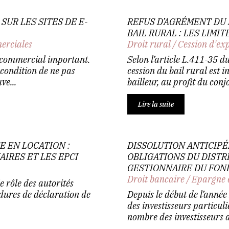
SUR LES SITES DE E-
REFUS D’AGRÉMENT DU 
BAIL RURAL : LES LIMIT
erciales
Droit rural
/
Cession d'ex
s commercial important.
Selon l’article L.411-35 d
à condition de ne pas
cession du bail rural est in
ve...
bailleur, au profit du conjo
Lire la suite
E EN LOCATION :
DISSOLUTION ANTICIPÉE
IRES ET LES EPCI
OBLIGATIONS DU DISTR
GESTIONNAIRE DU FON
Droit bancaire
/
Epargne 
e rôle des autorités
dures de déclaration de
Depuis le début de l’année
des investisseurs particuli
nombre des investisseurs a