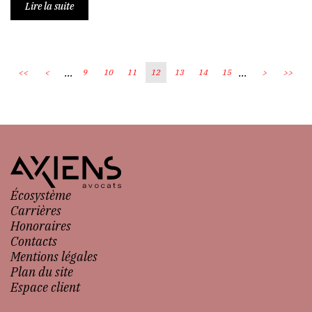
Lire la suite
...
...
<<
<
9
10
11
12
13
14
15
>
>>
Écosystème
Carrières
Honoraires
Contacts
Mentions légales
Plan du site
Espace client