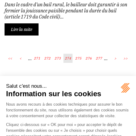
Dans le cadre d'un bail rural, le bailleur doit garantir à son
fermier la jouissance paisible pendant la durée du bail
(article 1719 du Code civil)...
Lire la suite
...
...
<<
<
271
272
273
274
275
276
277
>
>>
Écosystème
Carrières
Honoraires
Contacts