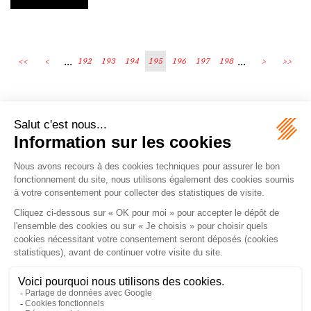
...
...
<<
<
192
193
194
195
196
197
198
>
>>
Écosystème
Carrières
Honoraires
Contacts
Mentions légales
Plan du site
Espace client