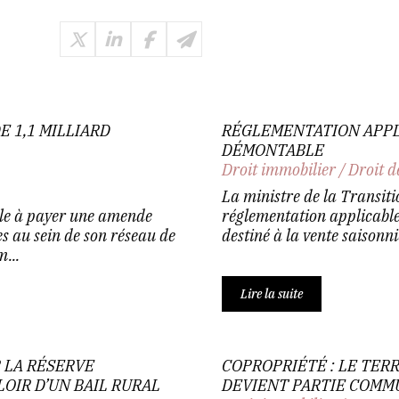
 1,1 MILLIARD
RÉGLEMENTATION APPLI
DÉMONTABLE
Droit immobilier
/
Droit d
La ministre de la Transiti
le à payer une amende
réglementation applicable
s au sein de son réseau de
destiné à la vente saisonniè
...
Lire la suite
 LA RÉSERVE
COPROPRIÉTÉ : LE TER
LOIR D’UN BAIL RURAL
DEVIENT PARTIE COMM