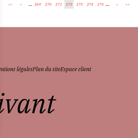
...
...
<<
<
269
270
271
272
273
274
275
>
>>
ntions légales
Plan du site
Espace client
vivant