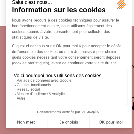
Écosystème
Carrières
Honoraires
Contacts
Me
le droit 