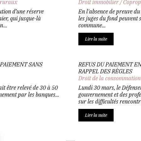
 ruraux
Droit immobilier
/
Coprop
tution d’une réserve
En l'absence de preuve du 
ier, qui jusque-là
les juges du fond peuvent 
n...
commune...
Lire la suite
 PAIEMENT SANS
REFUS DU PAIEMENT EN
RAPPEL DES RÈGLES
Droit de la consommation
t être relevé de 30 à 50
Lundi 30 mars, le Défenseu
inement par les banques...
gouvernement et des profe
sur les difficultés rencontr
Lire la suite