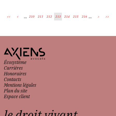
...
...
<<
<
210
211
212
213
214
215
216
>
>>
Écosystème
Carrières
Honoraires
Contacts
Mentions légales
Plan du site
Espace client
le droit vivant