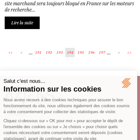
site marchand sera toujours bloqué en France sur les moteurs
de recherche...
Lire la suite
...
...
<<
<
191
192
193
194
195
196
197
>
>>
Écosystème
Carrières
Honoraires
Contacts
Mentions légales