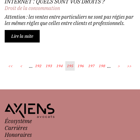
INTERNET : QUELS SONT VOS DROITS ?
Droit de la consommation
Attention : les ventes entre particuliers ne sont pas régies par
les mêmes règles que celles entre clients et professionnels.
Lire la suite
...
...
<<
<
192
193
194
195
196
197
198
>
>>
Écosystème
Carrières
Honoraires