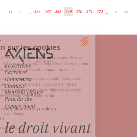
...
...
<<
<
266
267
268
269
270
271
272
>
>>
Écosystème
Carrières
Honoraires
Contacts
Mentions légales
Plan du site
Espace client
le droit vivant