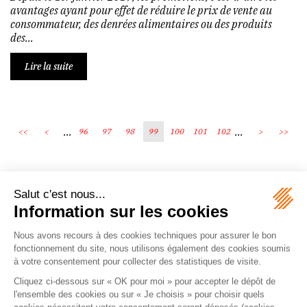
avantages ayant pour effet de réduire le prix de vente au
consommateur, des denrées alimentaires ou des produits
des...
Lire la suite
...
...
<<
<
96
97
98
99
100
101
102
>
>>
Écosystème
Carrières
Honoraires
Contacts