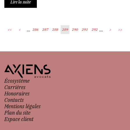
Lire la suite
...
...
<<
<
286
287
288
289
290
291
292
>
>>
Écosystème
Carrières
Honoraires
Contacts
Mentions légales
Plan du site
Espace client