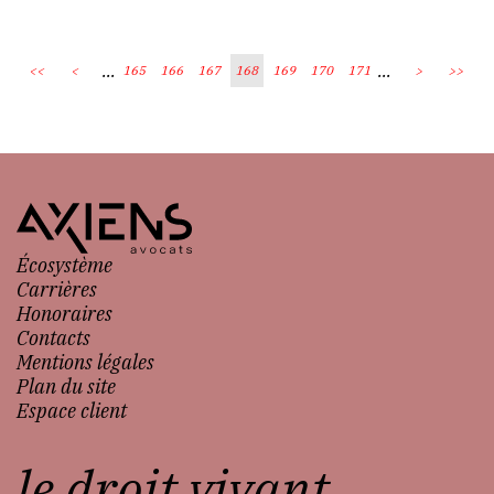
...
...
<<
<
165
166
167
168
169
170
171
>
>>
Écosystème
Carrières
Honoraires
Contacts
Mentions légales
Plan du site
Espace client
le droit vivant