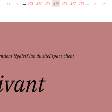
...
...
<<
<
272
273
274
275
276
277
278
>
>>
ntions légales
Plan du site
Espace client
vivant