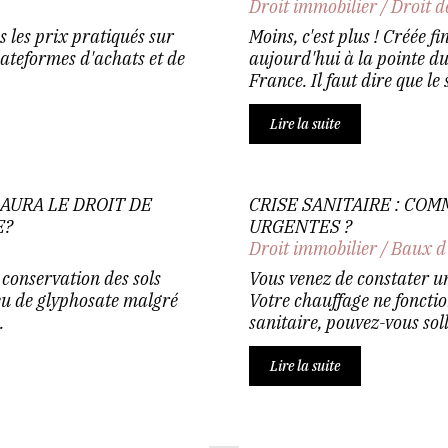
Droit immobilier
/
Droit d
s les prix pratiqués sur
Moins, c'est plus ! Créée f
lateformes d'achats et de
aujourd'hui à la pointe d
France. Il faut dire que le 
Lire la suite
AURA LE DROIT DE
CRISE SANITAIRE : CO
E?
URGENTES ?
Droit immobilier
/
Baux d
 conservation des sols
Vous venez de constater un
eu de glyphosate malgré
Votre chauffage ne fonctio
.
sanitaire, pouvez-vous sollic
Lire la suite