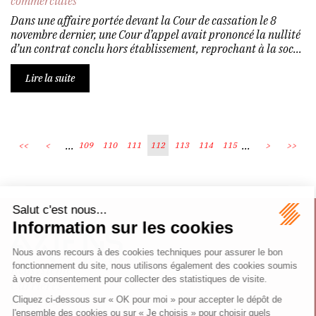
commerciales
Dans une affaire portée devant la Cour de cassation le 8
novembre dernier, une Cour d’appel avait prononcé la nullité
d’un contrat conclu hors établissement, reprochant à la soc...
Lire la suite
...
...
<<
<
109
110
111
112
113
114
115
>
>>
Écosystème
Carrières
Honoraires