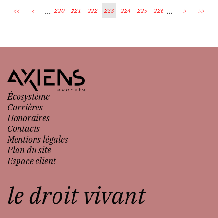
...
...
<<
<
220
221
222
223
224
225
226
>
>>
Écosystème
Carrières
Honoraires
Contacts
Mentions légales
Plan du site
Espace client
le droit vivant