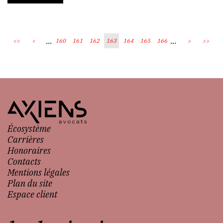
...
...
<<
<
160
161
162
163
164
165
166
>
>>
Écosystème
Carrières
Honoraires
Contacts
Mentions légales
Plan du site
Espace client