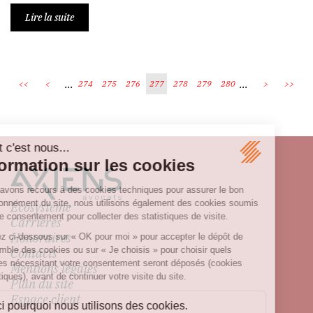
Lire la suite
...
...
<<
<
274
275
276
277
278
279
280
>
>>
Écosystème
Carrières
Honoraires
Contacts
Mentions légales
Plan du site
Espace client