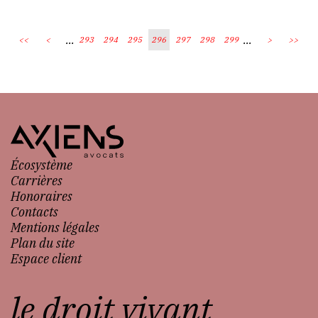
...
...
<<
<
293
294
295
296
297
298
299
>
>>
Écosystème
Carrières
Honoraires
Contacts
Mentions légales
Plan du site
Espace client
le droit vivant