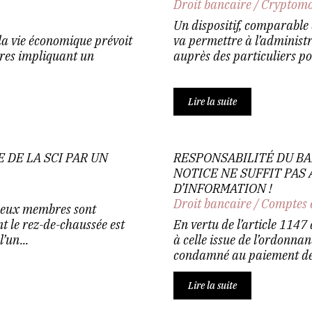
Droit bancaire
/
Cryptomo
Un dispositif, comparable 
e la vie économique prévoit
va permettre à l’administr
ires impliquant un
auprès des particuliers pos
Lire la suite
 DE LA SCI PAR UN
RESPONSABILITÉ DU BA
NOTICE NE SUFFIT PAS
D’INFORMATION !
Droit bancaire
/
Comptes 
 deux membres sont
t le rez-de-chaussée est
En vertu de l’article 1147
’un...
à celle issue de l’ordonnan
condamné au paiement de
Lire la suite