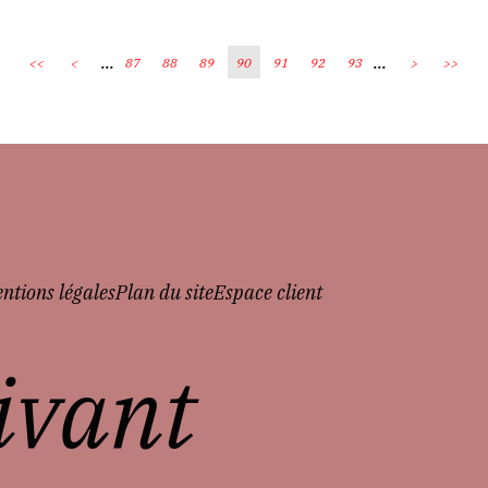
...
...
<<
<
87
88
89
90
91
92
93
>
>>
ntions légales
Plan du site
Espace client
vivant