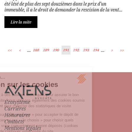
été lésé de plus des sept douzièmes dans le prix d’un
immeuble, il a le droit de demander la rescision de la vent...
Lire la suite
...
...
<<
<
188
189
190
191
192
193
194
>
>>
Écosystème
Carrières
Honoraires
Contacts
Mentions légales