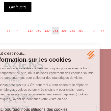
Lire la suite
...
...
<<
<
181
182
183
184
185
186
187
>
>>
Écosystème
Carrières
Honoraires
Contacts
Mentions légales
Plan du site
Espace client