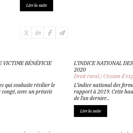
Lire la suite
E VICTIME BÉNÉFICIE
L’INDICE NATIONAL DE
2020
Droit rural
/
Cession d'ex
s qui souhaite résilier le
L’indice national des fer
 congé, avec un préavis
rapport à 2019. Cette haus
de l’an dernier...
Lire la suite