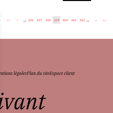
...
...
<<
<
256
257
258
259
260
261
262
>
>>
ntions légales
Plan du site
Espace client
vivant