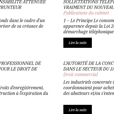
NSABILITÉ ATTÉNUÉE
SOLLICITATIONS TÉLÉPH
MPRUNTEUR
VRAIMENT DU NOUVEAU
Publications du cabinet
fonds dans le cadre d’un
1 – Le Principe Le consom
 priver de sa créance de
apparence depuis la Loi 2
démarchage téléphonique a
Lire la suite
PROFESSIONNEL DE
L’AUTORITÉ DE LA CO
POUR LE DROIT DE
DANS LE SECTEUR DU J
Droit commercial
Les industriels concernés (
roits d’enregistrement,
coordonnaient pour achet
truction à l’expiration du
des abatteurs et/ou s’enten
Lire la suite