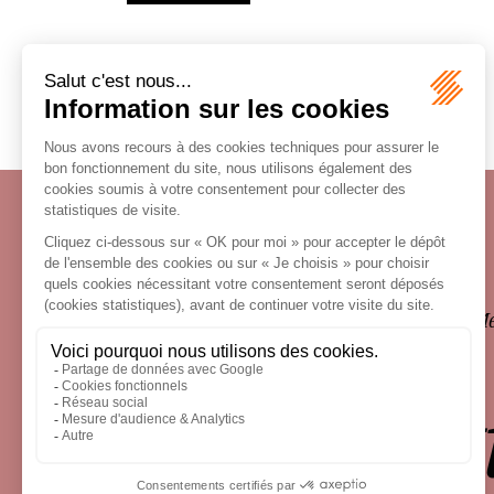
Écosystème
Carrières
Honoraires
Contacts
Me
le droit 