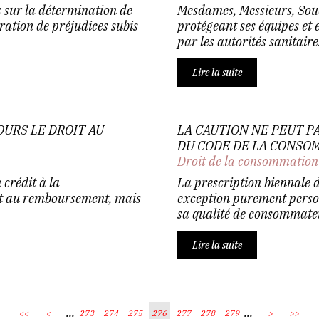
 sur la détermination de
Mesdames, Messieurs, Sou
aration de préjudices subis
protégeant ses équipes et 
par les autorités sanitaire
Lire la suite
OURS LE DROIT AU
LA CAUTION NE PEUT P
DU CODE DE LA CONSO
Droit de la consommation
 crédit à la
La prescription biennale 
it au remboursement, mais
exception purement person
sa qualité de consommateu
Lire la suite
...
...
<<
<
273
274
275
276
277
278
279
>
>>