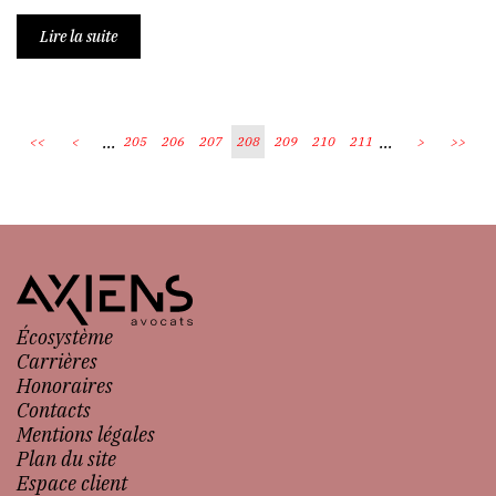
Lire la suite
...
...
<<
<
205
206
207
208
209
210
211
>
>>
Écosystème
Carrières
Honoraires
Contacts
Mentions légales
Plan du site
Espace client