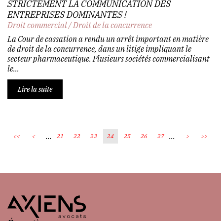
STRICTEMENT LA COMMUNICATION DES
ENTREPRISES DOMINANTES !
Droit commercial
/
Droit de la concurrence
La Cour de cassation a rendu un arrêt important en matière
de droit de la concurrence, dans un litige impliquant le
secteur pharmaceutique. Plusieurs sociétés commercialisant
le...
Lire la suite
...
...
<<
<
21
22
23
24
25
26
27
>
>>