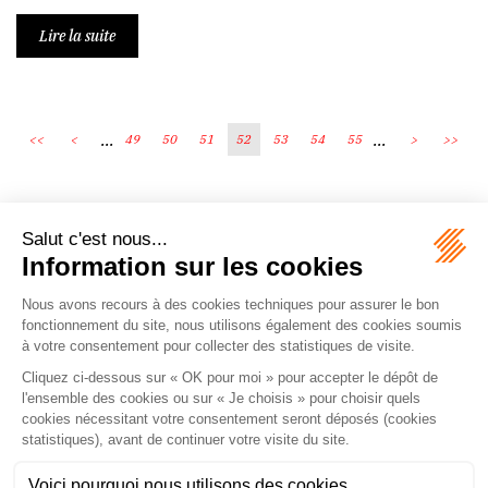
Lire la suite
...
...
<<
<
49
50
51
52
53
54
55
>
>>
Écosystème
Carrières
Honoraires
Contacts
Mentions légales
Plan du site
Espace client