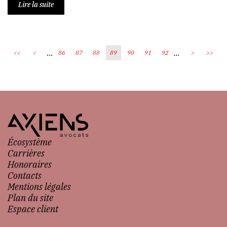
Lire la suite
...
...
<<
<
86
87
88
89
90
91
92
>
>>
Écosystème
Carrières
Honoraires
Contacts
Mentions légales
Plan du site
Espace client