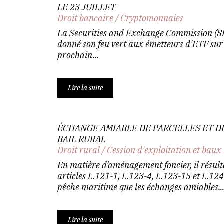
LE 23 JUILLET
Droit bancaire
/
Cryptomonnaies
La Securities and Exchange Commission (SE
donné son feu vert aux émetteurs d'ETF su
prochain...
Lire la suite
ÉCHANGE AMIABLE DE PARCELLES ET D
BAIL RURAL
Droit rural
/
Cession d'exploitation et baux
En matière d’aménagement foncier, il résult
articles L.121-1, L.123-4, L.123-15 et L.124
pêche maritime que les échanges amiables..
Lire la suite