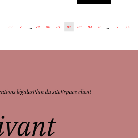
...
...
<<
<
79
80
81
82
83
84
85
>
>>
ntions légales
Plan du site
Espace client
vivant