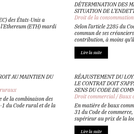
DÉTERMINATION DES M
SITUATION DE L’ENDET
Droit de la consommation
C) des États-Unis a
r l'Ethereum (ETH) mardi
Selon l’article 2285 du Cod
commun de ses créanciers, 
contribution, à moins qu’il 
Lire la suite
ROIT AU MAINTIEN DU
RÉAJUSTEMENT DU LOYE
LE CONTRAT DOIT S’AP
 ruraux
SENS DU CODE DE COM
Droit commercial
/
Baux 
e de la combinaison des
-1 du Code rural et de la
En matière de baux commer
.
31 du Code de commerce, lo
supérieur au prix de la loc
Lire la suite