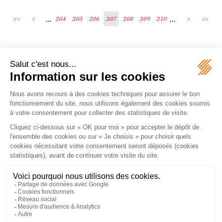
...
...
<<
<
204
205
206
207
208
209
210
>
>>
Écosystème
Carrières
Honoraires
Contacts
Mentions légales
Plan du site
Espace client
le droit vivant