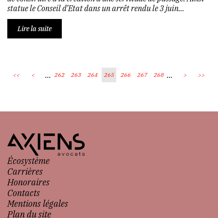
statue le Conseil d’Etat dans un arrêt rendu le 3 juin...
Lire la suite
...
...
<<
<
262
263
264
265
266
267
268
>
>>
Écosystème
Carrières
Honoraires
Contacts
Mentions légales
Plan du site