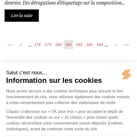
denrées. Des dérogations d’étiquetage sur la composition...
Lire la suite
...
...
<<
<
178
179
180
181
182
183
184
>
>>
Écosystème
Carrières
Honoraires
Contacts
Mentions légales
Plan du site