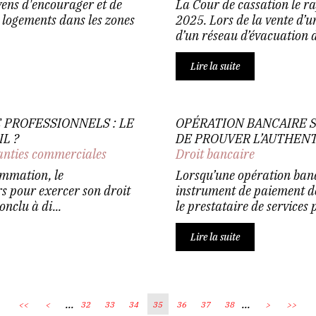
yens d'encourager et de
La Cour de cassation le ra
s logements dans les zones
2025. Lors de la vente d’u
d’un réseau d’évacuation d
Lire la suite
 PROFESSIONNELS : LE
OPÉRATION BANCAIRE S
L ?
DE PROUVER L’AUTHENT
anties commerciales
Droit bancaire
ommation, le
Lorsqu’une opération banc
s pour exercer son droit
instrument de paiement dot
nclu à di...
le prestataire de services p
Lire la suite
...
...
<<
<
32
33
34
35
36
37
38
>
>>