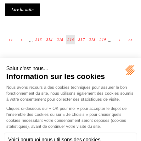
Lire la suite
...
...
<<
<
213
214
215
216
217
218
219
>
>>
Écosystème
Carrières
Honoraires
Contacts
Mentions légales
Plan du site
Espace client