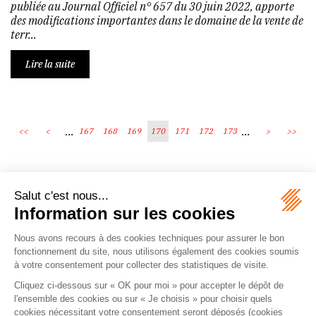
publiée au Journal Officiel n° 657 du 30 juin 2022, apporte
des modifications importantes dans le domaine de la vente de
terr...
Lire la suite
...
...
<<
<
167
168
169
170
171
172
173
>
>>
Écosystème
Carrières
Honoraires
Contacts