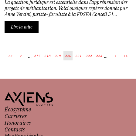
La question juridique est essentielle dans l’appréhension des
projets de méthanisation. Voici quelques repères donnés par
Anne Versini, juriste- fiscaliste à la FDSEA Conseil 51...
Lire la suite
...
...
<<
<
217
218
219
220
221
222
223
>
>>
Écosystème
Carrières
Honoraires
Contacts