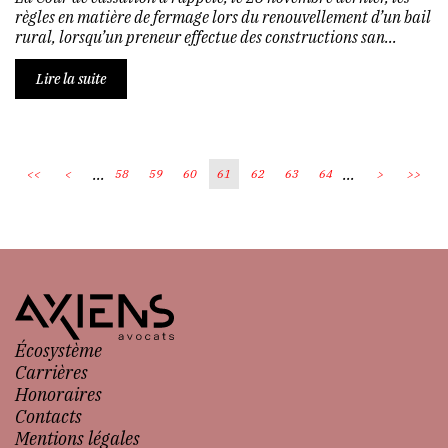
règles en matière de fermage lors du renouvellement d’un bail
rural, lorsqu’un preneur effectue des constructions san...
Lire la suite
...
...
<<
<
58
59
60
61
62
63
64
>
>>
Écosystème
Carrières
Honoraires
Contacts
Mentions légales