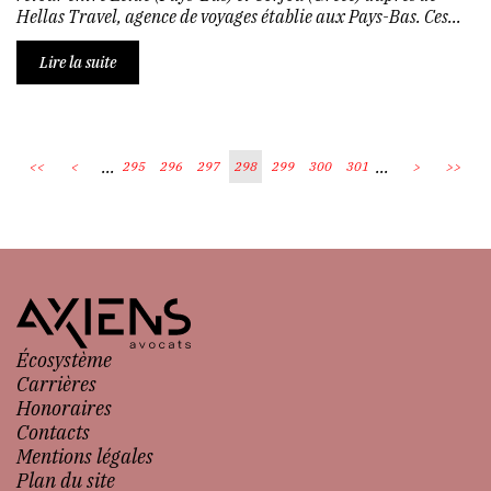
Hellas Travel, agence de voyages établie aux Pays-Bas. Ces...
Lire la suite
...
...
<<
<
295
296
297
298
299
300
301
>
>>
Écosystème
Carrières
Honoraires
Contacts
Mentions légales
Plan du site